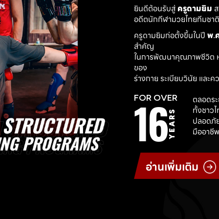
ยินดีต้อนรับสู่ 
ครูดามยิม
 
อดีตนักกีฬามวยไทยทีมชาติ ผ
ครูดามยิมก่อตั้งขึ้นในปี 
พ.ศ
สำคัญ
ในการพัฒนาคุณภาพชีวิต ห
ของ
ร่างกาย ระเบียบวินัย และค
16
FOR OVER
ตลอดระย
ทั้งชาว
YEARS
ปลอดภัย
มืออาชีพ
อ่านเพิ่มเติม