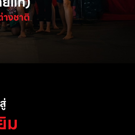
ู่
ยิม