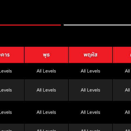
งคาร
พุธ
พฤหัส
 Levels
All Levels
All Levels
All
 Levels
All Levels
All Levels
All
 Levels
All Levels
All Levels
All