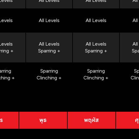
 Levels
All Levels
All Levels
All
 Levels
All Levels
All Levels
All
 Levels
All Levels
All Levels
All
rring +
Sparring +
Sparring +
Spa
arring
Sparring
Sparring
Sp
ching +
Clinching +
Clinching +
Cli
าร
พุธ
พฤหัส
ศุ