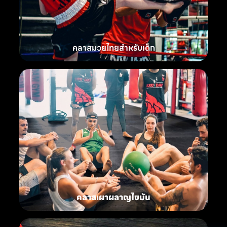
คลาสมวยไทยสำหรับเด็ก
คลาสเผาผลาญไขมัน