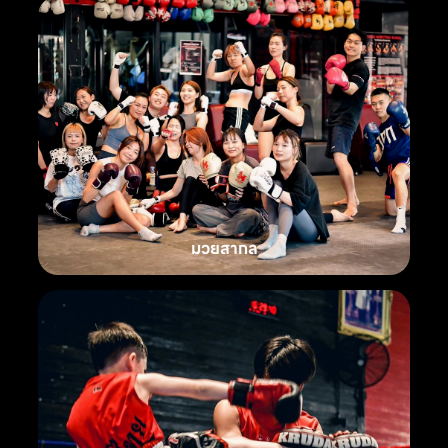
มวยสากล