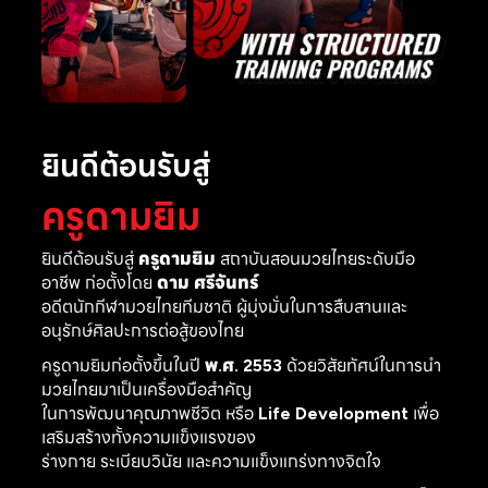
ยินดีต้อนรับสู่
ครูดามยิม
ยินดีต้อนรับสู่
ครูดามยิม
สถาบันสอนมวยไทยระดับมือ
อาชีพ ก่อตั้งโดย
ดาม ศรีจันทร์
อดีตนักกีฬามวยไทยทีมชาติ ผู้มุ่งมั่นในการสืบสานและ
อนุรักษ์ศิลปะการต่อสู้ของไทย
ครูดามยิมก่อตั้งขึ้นในปี
พ.ศ. 2553
ด้วยวิสัยทัศน์ในการนำ
มวยไทยมาเป็นเครื่องมือสำคัญ
ในการพัฒนาคุณภาพชีวิต หรือ
Life Development
เพื่อ
เสริมสร้างทั้งความแข็งแรงของ
ร่างกาย ระเบียบวินัย และความแข็งแกร่งทางจิตใจ