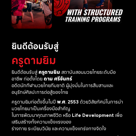
ยินดีต้อนรับสู่
ครูดามยิม
ยินดีต้อนรับสู่
ครูดามยิม
สถาบันสอนมวยไทยระดับมือ
อาชีพ ก่อตั้งโดย
ดาม ศรีจันทร์
อดีตนักกีฬามวยไทยทีมชาติ ผู้มุ่งมั่นในการสืบสานและ
อนุรักษ์ศิลปะการต่อสู้ของไทย
ครูดามยิมก่อตั้งขึ้นในปี
พ.ศ. 2553
ด้วยวิสัยทัศน์ในการนำ
มวยไทยมาเป็นเครื่องมือสำคัญ
ในการพัฒนาคุณภาพชีวิต หรือ
Life Development
เพื่อ
เสริมสร้างทั้งความแข็งแรงของ
ร่างกาย ระเบียบวินัย และความแข็งแกร่งทางจิตใจ