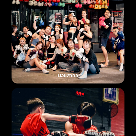
มวยสากล