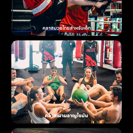
คลาสมวยไทยสำหรับเด็ก
คลาสเผาผลาญไขมัน