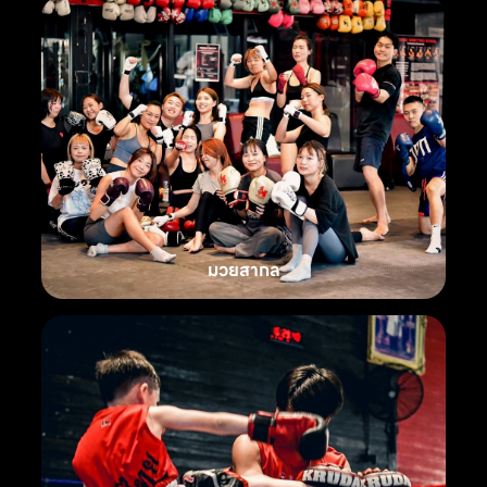
มวยสากล