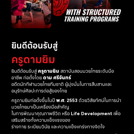
ยินดีต้อนรับสู่
ครูดามยิม
ยินดีต้อนรับสู่
ครูดามยิม
สถาบันสอนมวยไทยระดับมือ
อาชีพ ก่อตั้งโดย
ดาม ศรีจันทร์
อดีตนักกีฬามวยไทยทีมชาติ ผู้มุ่งมั่นในการสืบสานและ
อนุรักษ์ศิลปะการต่อสู้ของไทย
ครูดามยิมก่อตั้งขึ้นในปี
พ.ศ. 2553
ด้วยวิสัยทัศน์ในการนำ
มวยไทยมาเป็นเครื่องมือสำคัญ
ในการพัฒนาคุณภาพชีวิต หรือ
Life Development
เพื่อ
เสริมสร้างทั้งความแข็งแรงของ
ร่างกาย ระเบียบวินัย และความแข็งแกร่งทางจิตใจ