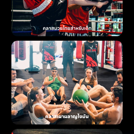
คลาสมวยไทยสำหรับเด็ก
คลาสเผาผลาญไขมัน