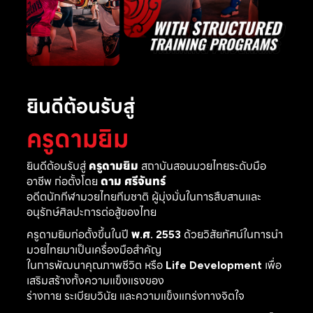
ยินดีต้อนรับสู่
ครูดามยิม
ยินดีต้อนรับสู่
ครูดามยิม
สถาบันสอนมวยไทยระดับมือ
อาชีพ ก่อตั้งโดย
ดาม ศรีจันทร์
อดีตนักกีฬามวยไทยทีมชาติ ผู้มุ่งมั่นในการสืบสานและ
อนุรักษ์ศิลปะการต่อสู้ของไทย
ครูดามยิมก่อตั้งขึ้นในปี
พ.ศ. 2553
ด้วยวิสัยทัศน์ในการนำ
มวยไทยมาเป็นเครื่องมือสำคัญ
ในการพัฒนาคุณภาพชีวิต หรือ
Life Development
เพื่อ
เสริมสร้างทั้งความแข็งแรงของ
ร่างกาย ระเบียบวินัย และความแข็งแกร่งทางจิตใจ