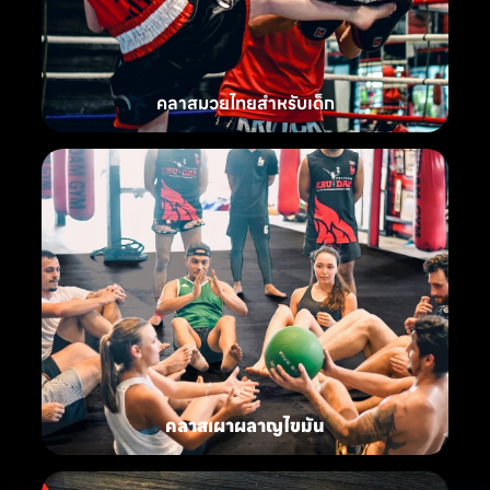
คลาสมวยไทยสำหรับเด็ก
คลาสเผาผลาญไขมัน