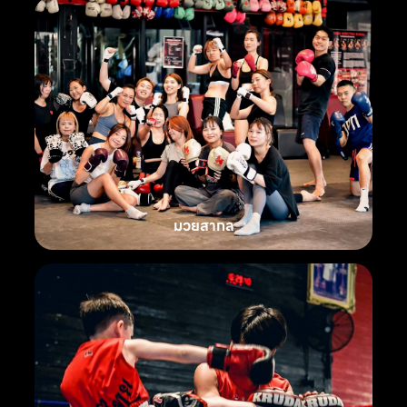
มวยสากล