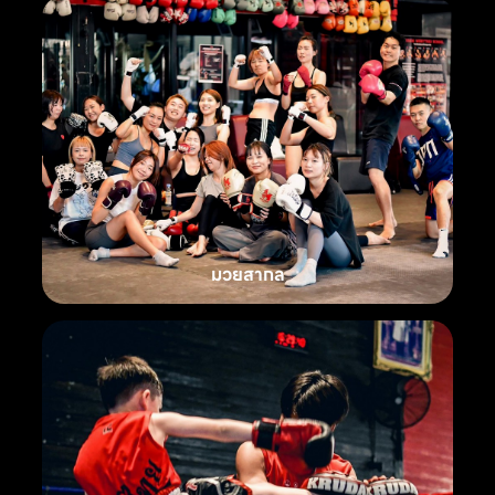
มวยสากล