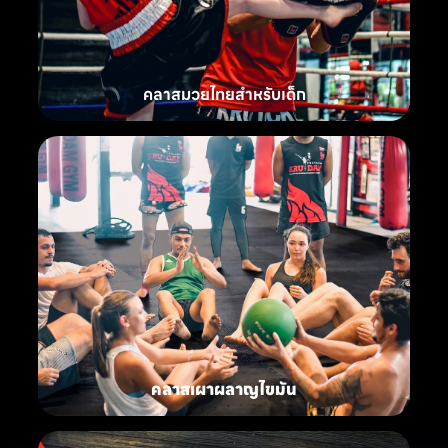
คลาสมวยไทยสำหรับเด็ก
คลาสเผาผลาญไขมัน