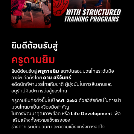
ยินดีต้อนรับสู่
ครูดามยิม
ยินดีต้อนรับสู่
ครูดามยิม
สถาบันสอนมวยไทยระดับมือ
อาชีพ ก่อตั้งโดย
ดาม ศรีจันทร์
อดีตนักกีฬามวยไทยทีมชาติ ผู้มุ่งมั่นในการสืบสานและ
อนุรักษ์ศิลปะการต่อสู้ของไทย
ครูดามยิมก่อตั้งขึ้นในปี
พ.ศ. 2553
ด้วยวิสัยทัศน์ในการนำ
มวยไทยมาเป็นเครื่องมือสำคัญ
ในการพัฒนาคุณภาพชีวิต หรือ
Life Development
เพื่อ
เสริมสร้างทั้งความแข็งแรงของ
ร่างกาย ระเบียบวินัย และความแข็งแกร่งทางจิตใจ