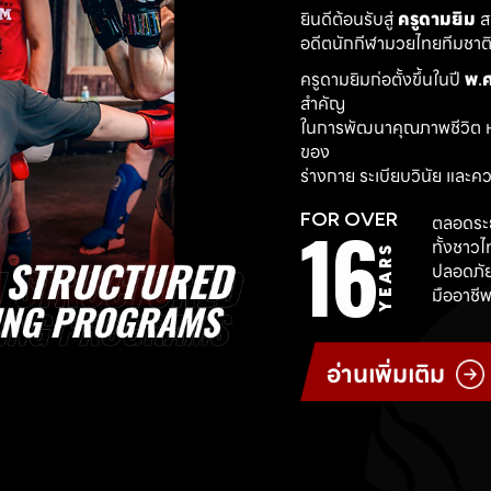
ยินดีต้อนรับสู่ 
ครูดามยิม
 
อดีตนักกีฬามวยไทยทีมชาติ ผ
ครูดามยิมก่อตั้งขึ้นในปี 
พ.ศ
สำคัญ
ในการพัฒนาคุณภาพชีวิต ห
ของ
ร่างกาย ระเบียบวินัย และค
16
FOR OVER
ตลอดระย
ทั้งชาว
YEARS
ปลอดภัย
มืออาชีพ
อ่านเพิ่มเติม