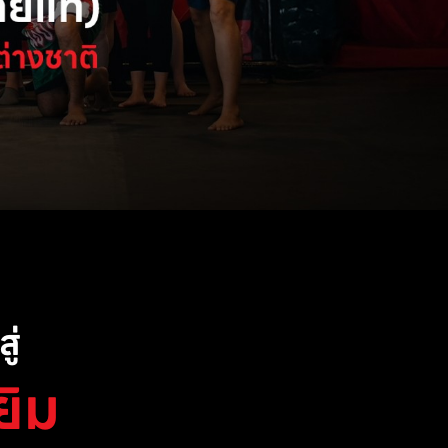
ู่
ยิม