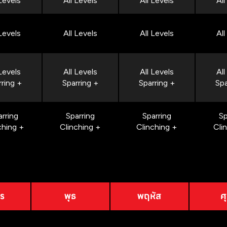
 Levels
All Levels
All Levels
All
 Levels
All Levels
All Levels
All
 Levels
All Levels
All Levels
All
rring +
Sparring +
Sparring +
Spa
arring
Sparring
Sparring
Sp
ching +
Clinching +
Clinching +
Cli
าร
พุธ
พฤหัส
ศุ