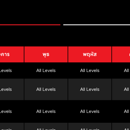
งคาร
พุธ
พฤหัส
 Levels
All Levels
All Levels
All
 Levels
All Levels
All Levels
All
 Levels
All Levels
All Levels
All