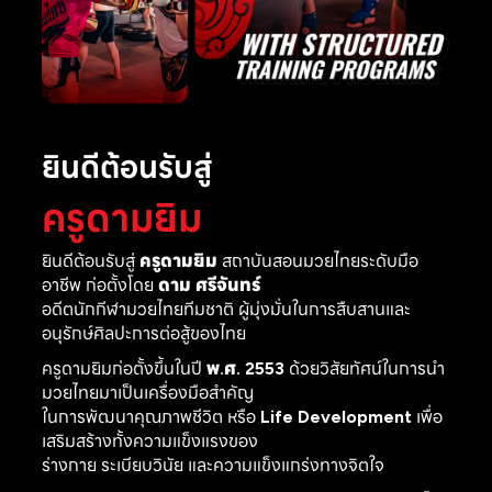
ยินดีต้อนรับสู่
ครูดามยิม
ยินดีต้อนรับสู่
ครูดามยิม
สถาบันสอนมวยไทยระดับมือ
อาชีพ ก่อตั้งโดย
ดาม ศรีจันทร์
อดีตนักกีฬามวยไทยทีมชาติ ผู้มุ่งมั่นในการสืบสานและ
อนุรักษ์ศิลปะการต่อสู้ของไทย
ครูดามยิมก่อตั้งขึ้นในปี
พ.ศ. 2553
ด้วยวิสัยทัศน์ในการนำ
มวยไทยมาเป็นเครื่องมือสำคัญ
ในการพัฒนาคุณภาพชีวิต หรือ
Life Development
เพื่อ
เสริมสร้างทั้งความแข็งแรงของ
ร่างกาย ระเบียบวินัย และความแข็งแกร่งทางจิตใจ