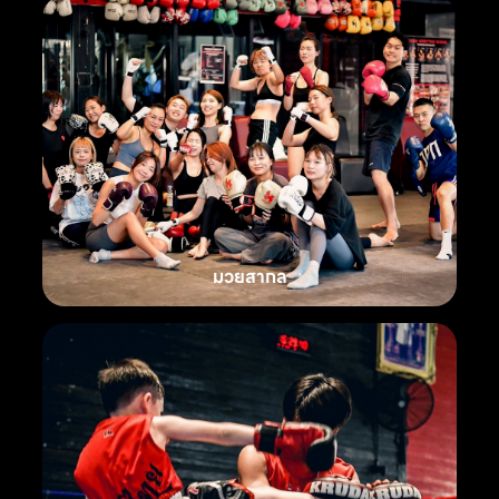
มวยสากล