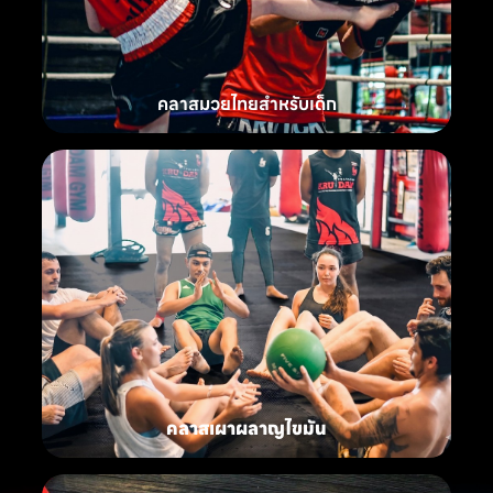
คลาสมวยไทยสำหรับเด็ก
คลาสเผาผลาญไขมัน