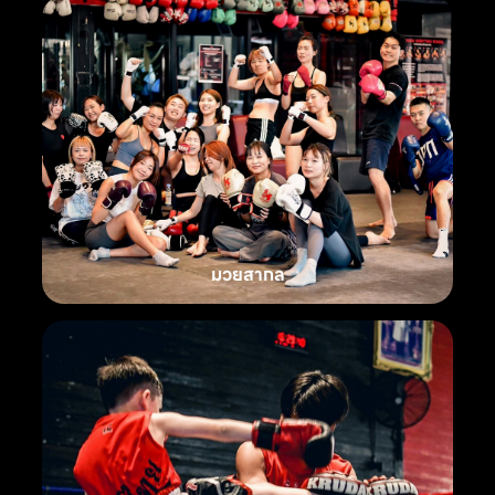
มวยสากล