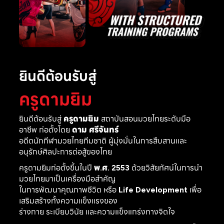
ยินดีต้อนรับสู่
ครูดามยิม
ยินดีต้อนรับสู่
ครูดามยิม
สถาบันสอนมวยไทยระดับมือ
อาชีพ ก่อตั้งโดย
ดาม ศรีจันทร์
อดีตนักกีฬามวยไทยทีมชาติ ผู้มุ่งมั่นในการสืบสานและ
อนุรักษ์ศิลปะการต่อสู้ของไทย
ครูดามยิมก่อตั้งขึ้นในปี
พ.ศ. 2553
ด้วยวิสัยทัศน์ในการนำ
มวยไทยมาเป็นเครื่องมือสำคัญ
ในการพัฒนาคุณภาพชีวิต หรือ
Life Development
เพื่อ
เสริมสร้างทั้งความแข็งแรงของ
ร่างกาย ระเบียบวินัย และความแข็งแกร่งทางจิตใจ