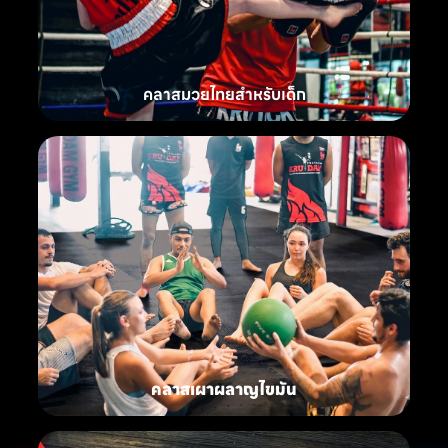
คลาสมวยไทยสำหรับเด็ก
คลาสเผาผลาญไขมัน