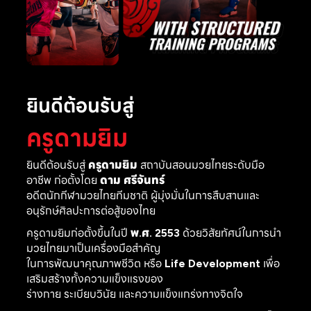
ยินดีต้อนรับสู่
ครูดามยิม
ยินดีต้อนรับสู่
ครูดามยิม
สถาบันสอนมวยไทยระดับมือ
อาชีพ ก่อตั้งโดย
ดาม ศรีจันทร์
อดีตนักกีฬามวยไทยทีมชาติ ผู้มุ่งมั่นในการสืบสานและ
อนุรักษ์ศิลปะการต่อสู้ของไทย
ครูดามยิมก่อตั้งขึ้นในปี
พ.ศ. 2553
ด้วยวิสัยทัศน์ในการนำ
มวยไทยมาเป็นเครื่องมือสำคัญ
ในการพัฒนาคุณภาพชีวิต หรือ
Life Development
เพื่อ
เสริมสร้างทั้งความแข็งแรงของ
ร่างกาย ระเบียบวินัย และความแข็งแกร่งทางจิตใจ