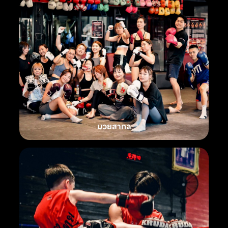
มวยสากล