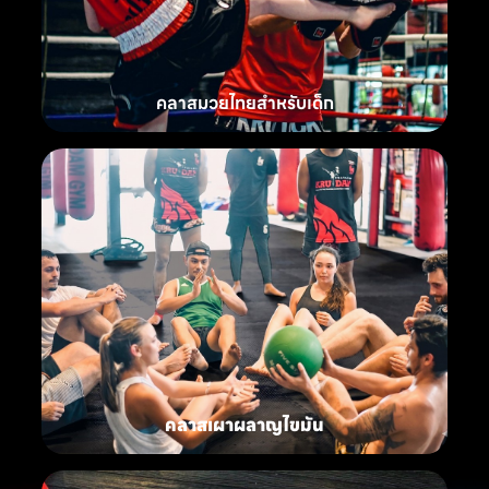
คลาสมวยไทยสำหรับเด็ก
คลาสเผาผลาญไขมัน