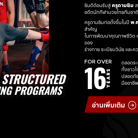
ยินดีต้อนรับสู่ 
ครูดามยิม
 
อดีตนักกีฬามวยไทยทีมชาติ ผ
ครูดามยิมก่อตั้งขึ้นในปี 
พ.ศ
สำคัญ
ในการพัฒนาคุณภาพชีวิต ห
ของ
ร่างกาย ระเบียบวินัย และค
16
FOR OVER
ตลอดระย
ทั้งชาว
YEARS
ปลอดภัย
มืออาชีพ
อ่านเพิ่มเติม