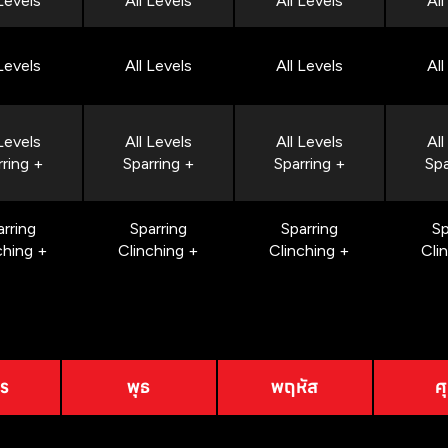
 Levels
All Levels
All Levels
All
 Levels
All Levels
All Levels
All
 Levels
All Levels
All Levels
All
rring +
Sparring +
Sparring +
Spa
arring
Sparring
Sparring
Sp
ching +
Clinching +
Clinching +
Cli
าร
พุธ
พฤหัส
ศุ