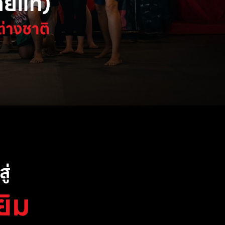
ู่
ยิม