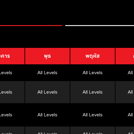
งคาร
พุธ
พฤหัส
 Levels
All Levels
All Levels
All
 Levels
All Levels
All Levels
All
 Levels
All Levels
All Levels
All