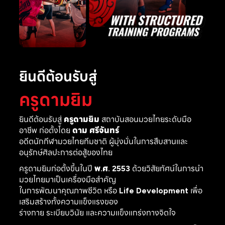
ยินดีต้อนรับสู่
ครูดามยิม
ยินดีต้อนรับสู่
ครูดามยิม
สถาบันสอนมวยไทยระดับมือ
อาชีพ ก่อตั้งโดย
ดาม ศรีจันทร์
อดีตนักกีฬามวยไทยทีมชาติ ผู้มุ่งมั่นในการสืบสานและ
อนุรักษ์ศิลปะการต่อสู้ของไทย
ครูดามยิมก่อตั้งขึ้นในปี
พ.ศ. 2553
ด้วยวิสัยทัศน์ในการนำ
มวยไทยมาเป็นเครื่องมือสำคัญ
ในการพัฒนาคุณภาพชีวิต หรือ
Life Development
เพื่อ
เสริมสร้างทั้งความแข็งแรงของ
ร่างกาย ระเบียบวินัย และความแข็งแกร่งทางจิตใจ