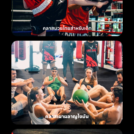
คลาสมวยไทยสำหรับเด็ก
คลาสเผาผลาญไขมัน