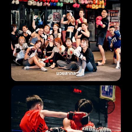
มวยสากล