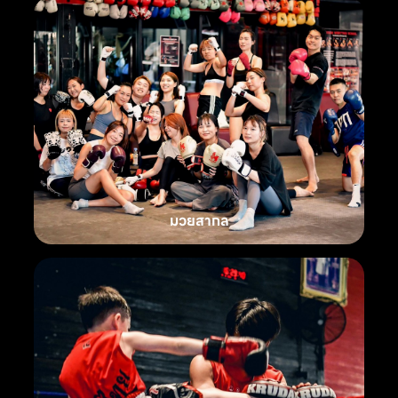
มวยสากล