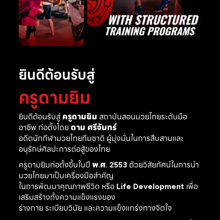
ยินดีต้อนรับสู่
ครูดามยิม
ยินดีต้อนรับสู่
ครูดามยิม
สถาบันสอนมวยไทยระดับมือ
อาชีพ ก่อตั้งโดย
ดาม ศรีจันทร์
อดีตนักกีฬามวยไทยทีมชาติ ผู้มุ่งมั่นในการสืบสานและ
อนุรักษ์ศิลปะการต่อสู้ของไทย
ครูดามยิมก่อตั้งขึ้นในปี
พ.ศ. 2553
ด้วยวิสัยทัศน์ในการนำ
มวยไทยมาเป็นเครื่องมือสำคัญ
ในการพัฒนาคุณภาพชีวิต หรือ
Life Development
เพื่อ
เสริมสร้างทั้งความแข็งแรงของ
ร่างกาย ระเบียบวินัย และความแข็งแกร่งทางจิตใจ