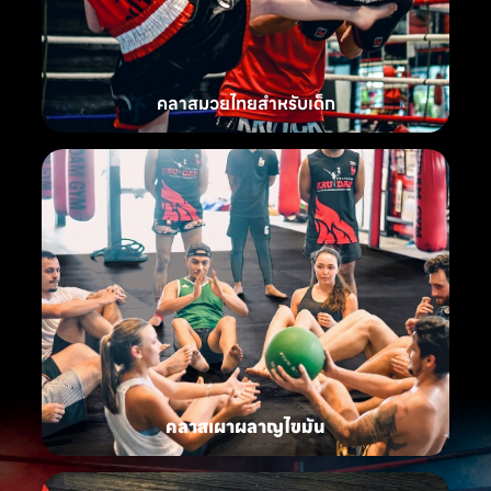
คลาสมวยไทยสำหรับเด็ก
คลาสเผาผลาญไขมัน